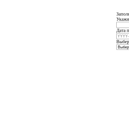
Запол
Укаж
Дата 
Выбер