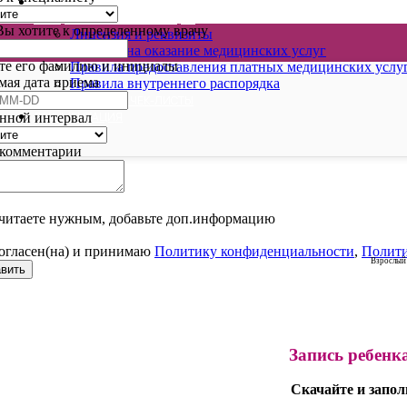
ВИДЕОКОНСУЛЬТАЦИИ
ОФИЦИАЛЬНАЯ ИНФОРМАЦИЯ
Вы хотите к определенному врачу
Лицензия и реквизиты
Договор на оказание медицинских услуг
те его фамилию и инициалы
Правила предоставления платных медицинских услу
мая дата приема
Правила внутреннего распорядка
КАЛЬКУЛЯТОРЫ И ЧЕК-ЛИСТЫ
ДОКУМЕНТАЦИЯ
нной интервал
комментарии
считаете нужным, добавьте доп.информацию
*
огласен(на) и принимаю
Политику конфиденциальности
,
Полити
Взрослый
вить
Запись ребенк
Скачайте и запол