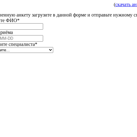
(
скачать а
ненную анкету загрузите в данной форме и отправьте нужному сп
ите ФИО
*
приёма
ите специалиста
*