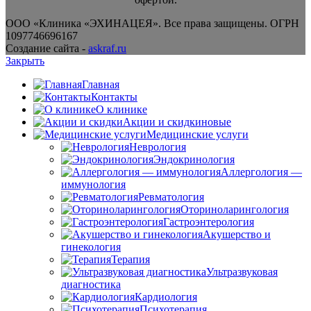
ООО «Клиника «ЭХИНАЦЕЯ». Все права защищены. ОГРН
1097746696167
Создание сайта -
askraf.ru
Закрыть
Главная
Контакты
О клинике
Акции и скидки
новые
Медицинские услуги
Неврология
Эндокринология
Аллергология —
иммунология
Ревматология
Оториноларингология
Гастроэнтерология
Акушерство и
гинекология
Терапия
Ультразвуковая
диагностика
Кардиология
Психотерапия