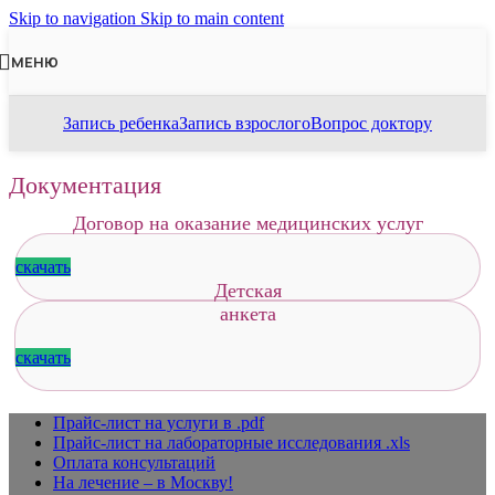
Skip to navigation
Skip to main content
МЕНЮ
Запись ребенка
Запись взрослого
Вопрос доктору
Документация
Договор на оказание медицинских услуг
скачать
Детская
анкета
скачать
Прайс-лист на услуги в .pdf
Прайс-лист на лабораторные исследования .xls
Оплата консультаций
На лечение – в Москву!