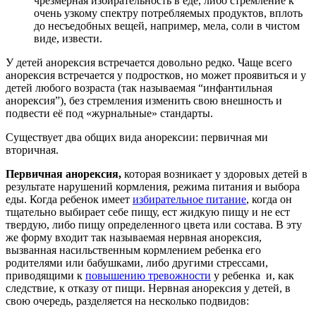
чрезмерная избирательность в еде, либо стремление к
очень узкому спектру потребляемых продуктов, вплоть
до несъедобных вещей, например, мела, соли в чистом
виде, извести.
У детей анорексия встречается довольно редко. Чаще всего
анорексия встречается у подростков, но может проявиться и у
детей любого возраста (так называемая “инфантильная
анорексия”), без стремления изменить свою внешность и
подвести её под «журнальные» стандарты.
Существует два общих вида анорексии: первичная ми
вторичная.
Первичная анорексия,
которая возникает у здоровых детей в
результате нарушений кормления, режима питания и выбора
еды. Когда ребенок имеет
избирательное питание
, когда он
тщательно выбирает себе пищу, ест жидкую пищу и не ест
твердую, либо пищу определенного цвета или состава. В эту
же форму входит так называемая нервная анорексия,
вызванная насильственным кормлением ребенка его
родителями или бабушками, либо другими стрессами,
приводящими к
повышению тревожности
у ребенка и, как
следствие, к отказу от пищи. Нервная анорексия у детей, в
свою очередь, разделяется на несколько подвидов: