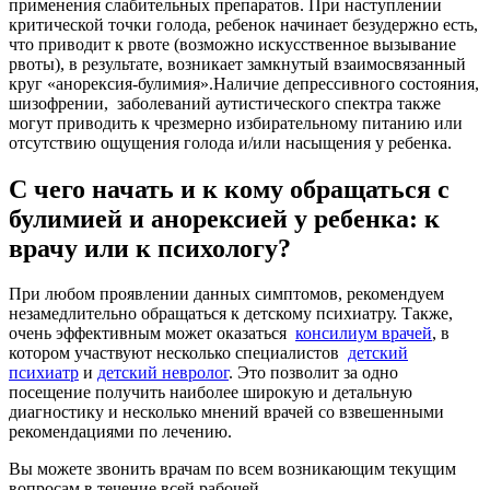
применения слабительных препаратов. При наступлении
критической точки голода, ребенок начинает безудержно есть,
что приводит к рвоте (возможно искусственное вызывание
рвоты), в результате, возникает замкнутый взаимосвязанный
круг «анорексия-булимия».Наличие депрессивного состояния,
шизофрении, заболеваний аутистического спектра также
могут приводить к чрезмерно избирательному питанию или
отсутствию ощущения голода и/или насыщения у ребенка.
С чего начать и к кому обращаться с
булимией и анорексией у ребенка: к
врачу или к психологу?
При любом проявлении данных симптомов, рекомендуем
незамедлительно обращаться к детскому психиатру. Также,
очень эффективным может оказаться
консилиум врачей
, в
котором участвуют несколько специалистов
детский
психиатр
и
детский невролог
. Это позволит за одно
посещение получить наиболее широкую и детальную
диагностику и несколько мнений врачей со взвешенными
рекомендациями по лечению.
Вы можете звонить врачам по всем возникающим текущим
вопросам в течение всей рабочей