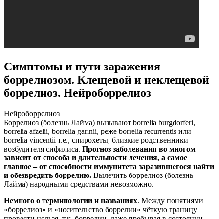
Симптомы и пути заражения
боррелиозом. Клещевой и неклещевой
боррелиоз. Нейроборрелиоз
Нейроборрелиоз
Боррелиоз (болезнь Лайма) вызывают borrelia burgdorferi,
borrelia afzelii, borrelia garinii, реже borrelia recurrentis или
borrelia vincentii т.е., спирохеты, близкие родственники
возбудителя сифилиса.
Прогноз заболевания во многом
зависит от способа и длительности лечения, а самое
главное – от способности иммунитета заразившегося найти
и обезвредить боррелию.
Вылечить боррелиоз (болезнь
Лайма) народными средствами невозможно.
Немного о терминологии и названиях
. Между понятиями
«боррелиоз» и «носительство боррелии» чёткую границу
провести нельзя, т.к. боррелии, даже пребывая в состоянии