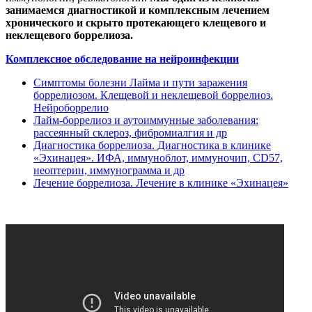
занимаемся диагностикой и комплексным лечением
хронического и скрыто протекающего клещевого и
неклещевого боррелиоза.
Комплексное обследование на нейроинфекции
Симптомы болезни Лайма и пути заражения
боррелиозом. Клещевой и неклещевой боррелиоз.
Нейроборрелио
Лайм-боррелиоз и аутоиммунные заболевания:
рассеянный склероз, фибромиалгия и др
Диагностика боррелиоза. Диагностика в клинике
«Эхинацея». ИФА, иммуноблот, иммуночип, CD57,
неоптерин, иммунограмма и др
Лечение боррелиоза. Лечение в клинике «Эхинацея»