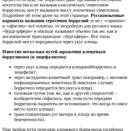
носительства и не вызывая классических симптомов
боррелиоза, могут вызывать массу атипичных симптомов.
Подробнее об этом далее на этой странице.
Русскоязычные
варианты названия серотипов боррелий
: если с «гаринии»
и «афзелии» всё понятно, то неудобную для русского языка
«бурдгорфери» в обиходе называют обычно так же, как в
англоязычной транскрипции: «бургофери». Все типы
боррелий могут передаваться через укус клеща.
Известно несколько путей заражения клещевым
боррелиозом (и энцефалитом):
через укус клеща передается клещевойборрелиоз и
энцефалит;
через желудочно-кишечный тракт (например, с молоком
инфицированных животных.В некотоых случаях
боррелиоз передается без укуса клеща) ;
половым путем (так же, как и другой спирохетой –
возбудителем сифилиса, при этом пути передачи
боррелиоза пациенты не вспоминают, что когда-то имел
место кукус клеща);
трансплацентрано (от матери к плоду во время
беременности).
При любом пути передачи клещевого боррелиоза (особенно