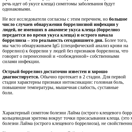
речь идет об укусе клеща) симптомы заболевания будут
одинаковыми.
Не все исследователи согласны с этим перечнем, но
большое
число случаев обнаружения боррелиозной инфекции у
людей, не имевших в анамнезе укуса клеща (боррелиоз
передается во время укуса клеща) и острого начала
боррелиоза – это реальность сегодняшнего дня.
Более того,
мы часто обнаруживаем IgG (специфический анализ крови на
боррелиоз) к боррелии у людей без признаков боррелиоза, что
говорит о перенесенной и «побежденной» собственными
силами инфекции.
Острый боррелиоз достаточно известен и хорошо
диагностируется.
Обычно протекает в 2 стадии. Для первой
стадии характерны признаки интоксикации: головная боль,
повышение температуры, мышечная слабость, суставные
боли.
Характерный симптом болезни Лайма (острого клещевого борре
кольцевидная эритема вокруг точки присасывания клеща. (это
болезни Лайма (острого клещевого боррелиоза), не свойствен