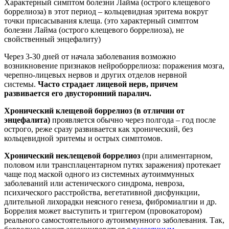
Характерный симптом болезни Лайма (острого клещевого
боррелиоза) в этот период – кольцевидная эритема вокруг
точки присасывания клеща. (это характерный симптом
болезни Лайма (острого клещевого боррелиоза), не
свойственный энцефалиту)
Через 3-30 дней от начала заболевания возможно
возникновение признаков нейроборрелиоза: поражения мозга,
черепно-лицевых нервов и других отделов нервной
системы.
Часто страдает лицевой нерв, причем
развивается его двусторонний паралич.
Хронический клещевой боррелиоз (в отличии от
энцефалита)
проявляется обычно через полгода – год после
острого, реже сразу развивается как хронический, без
кольцевидной эритемы и острых симптомов.
Хронический неклещевой боррелиоз
(при алиментарном,
половом или трансплацентарном путях заражения) протекает
чаще под маской одного из системных аутоиммунных
заболеваний или астенического синдрома, невроза,
психического расстройства, вегетативной дисфункции,
длительной лихорадки неясного генеза, фибромиалгии и др.
Боррелия может выступить и триггером (провокатором)
реального самостоятельного аутоиммунного заболевания. Так,