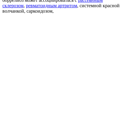
боррелиоз может ассоциироваться с
рассеянным
склерозом
,
ревматоидным артритом
, системной красной
волчанкой, саркоидозом,