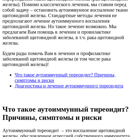
железы). Помимо классического лечения, мы ставим перед
собой задачу – остановить аутоиммунное воспаление ткани
щитовидной железы. Стандартные методы лечения не
предполагают лечение аутоиммунного воспаления
щитовидной железы. Но такое лечение возможно. Мы
предлагаем Вам помощь в лечении и провилактике
заболеваний щитовидной железы, в т.ч. рака щитовидной
железы.
Будем рады помочь Вам в лечении и профилактике
заболеваний щитовидной железы (в том числе рака
щитовидной железы)!
Что такое аутоиммунный тиреоидит? Причины,
симптомы и риски
Диагностика и лечение аутоиммунного тиреоидита
Что такое аутоиммунный тиреоидит?
Причины, симптомы и риски
Аутоиммунный тиреоидит – это воспаление щитовидной
железы, обусловленное агрессией собственного иммунитета