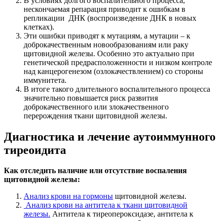
В условиях долгого воспалительного процесса,
нескончаемая репарация приводит к ошибкам в
репликации ДНК (воспроизведение ДНК в новых
клетках).
Эти ошибки приводят к мутациям, а мутации – к
доброкачественным новообразованиям или раку
щитовидной железы. Особенно это актуально при
генетической предрасположенности и низком контроле
над канцерогенезом (озлокачествлением) со стороны
иммунитета.
В итоге такого длительного воспалительного процесса
значительно повышается риск развития
доброкачественного или злокачественного
перерождения ткани щитовидной железы.
Диагностика и лечение аутоиммунного
тиреоидита
Как отследить наличие или отсутствие воспаления
щитовидной железы:
Анализ крови на гормоны
щитовидной железы.
Анализ крови на антитела к ткани щитовидной
железы.
Антитела к тиреопероксидазе, антитела к