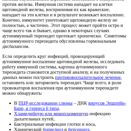
против железы. Иммунная система нападает на клетки
щитовидной железы, воспринимая их как вражеские,
нападает на эти клетки и в результате возникает воспаление.
Конечно, иммунитет уничтожает щитовидную железу не
полностью, а частично. Этот процесс может пройти остро и
чаще всего так и бывает, однако в некоторых случаях
аутоиммунный тиреоидит протекает хронически. Симптомы
аутоиммунного тиреоидита обусловлены гормональным
дисбалансом.
Если определить круг инфекций, провоцирующий
аутоиммунное воспаление щитовидной железы, исследовать
работу иммунной системы, картина аутоиммунного
тиреоидита становится доступной анализу, и на полученных
данных можно построить
противовоспалительное лечение
,
остановить или затормозить тиреоидит. Чаще всего, в роли
провокаторов воспаления при аутоиммунном тиреоидите
можно обнаружить:
В
ПЦР-исследовании слюны
– ДНК
вирусов Эпштейн-
Барр, и герпеса 6 типа,
Хламидийную или микоплазменную
инфекцию
дыхательных путей,
Бактериальные инфекции глотки и носа,
Хронический
боррелиоз
и
йерсиниоз
.