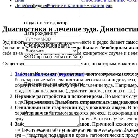
Лечение зуда. Лечение в клинике «Эхинацея»
Email адрес
*
сюда ответит доктор
Диагностика и лечение зуда. Диагност
Дата рождения
*
Зуд никогда не возникает на пустом месте и редко бывает са
Специализация врача
*
(экскориациями).
Зуд кожи не всегда бывает безобидным явл
себе из-за чего он появился в каждом конкретном случае и целе
ФИО врача (необязательно)
Существует несколько основных причин, по которым может воз
если Вы хотите задать вопрос определенному специа
Заболевания кожи (дерматозы
)
часто сопровождаются зу
быть заразные заболевания типа чесотки или педикулеза
Email
Приложить мед. документы
*
обратиться к специалисту при появлении зуда. Например,
стадиях как незаразные (дерматит, экзема, псориаз и т.д.)
Нервные расстройства и психоневрозы.
Во многих случ
перенапряжении нервной системы возможен зуд на нервно
При желании, Вы можете отправить нам: мед. заключени
Сенильный или старческий зуд у пожилых людей.
В по
Ваш вопрос
*
характерным симптомом являются расчесы (экскориации) п
зуду и формируется замкнутый круг. В этом случае лечен
Заболевания внутренних органов.
Причиной кожного зуд
т.д.), нарушение работы печени и желчного пузыря (холец
Вы согласны на публикацию Вашего вопроса и нашег
зуд – следствие попадания в кровь патологических проду
Да, согласен(на)