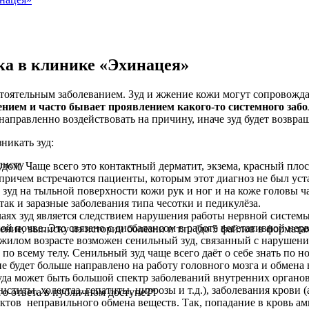
ика в клинике «Эхинацея»
мостоятельным заболеванием. Зуд и жжение кожи могут сопровож
ением и часто бывает проявлением какого-то системного забо
направленно воздействовать на причину, иначе зуд будет возвращ
никать зуд:
листу
дом. Чаще всего это контактный дерматит, экзема, красный плос
, причем встречаются пациенты, которым этот диагноз не был ус
 зуд на тыльной поверхности кожи рук и ног и на коже головы ч
, так и заразные заболевания типа чесотки и педикулёза.
аях зуд является следствием нарушения работы нервной системы.
й почве. Это связано с дисбалансом в работе вегетативной нер
е, выписку из истории болезни и т.п. (до 5 файлов в форматах: j
жилом возрасте возможен сенильный зуд, связанный с нарушение
о всему телу. Сенильный зуд чаще всего даёт о себе знать по 
ие будет больше направлено на работу головного мозга и обмена 
а может быть большой спектр заболеваний внутренних органов
иститы, холестаз, гепатиты, циррозы и т.д.), заболевания крови 
о ответа в публичном доступе?
*
ктов неправильного обмена веществ. Так, попадание в кровь ам