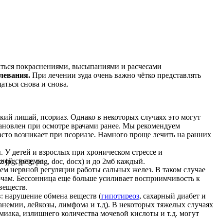
даться покраснениями, высыпаниями и расчесами
левания.
При лечении зуда очень важно чётко представлять
аться снова и снова.
кий лишай, псориаз. Однако в некоторых случаях это могут
тановлен при осмотре врачами ранее. Мы рекомендуем
асто возникает при псориазе. Намного проще лечить на ранних
 У детей и взрослых при хроническом стрессе и
вной системы.
pg, jpeg, png, doc, docx) и до 2мб каждый.
м нервной регуляции работы сальных желез. В таком случае
ночам. Бессонница еще больше усиливает восприимчивость к
веществ.
: нарушение обмена веществ (
гипотиреоз
, сахарный диабет и
(анемии, лейкозы, лимфома и т.д). В некоторых тяжелых случаях
миака, излишнего количества мочевой кислоты и т.д. могут