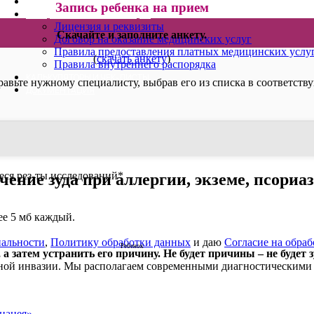
ВИДЕОКОНСУЛЬТАЦИИ
Запись ребенка на прием
ОФИЦИАЛЬНАЯ ИНФОРМАЦИЯ
Лицензия и реквизиты
Скачайте и заполните анкету.
Договор на оказание медицинских услуг
Правила предоставления платных медицинских услу
(
скачать анкету
)
Правила внутреннего распорядка
КАЛЬКУЛЯТОРЫ И ЧЕК-ЛИСТЫ
равьте нужному специалисту, выбрав его из списка в соответств
ДОКУМЕНТАЦИЯ
ся рез-ты исследований
*
чение зуда при аллергии, экземе, псориаз
лее 5 мб каждый.
альности
,
Политику обработки данных
и даю
Согласие на обра
Ребенок
 а затем устранить его причину. Не будет причины – не будет 
истной инвазии. Мы располагаем современными диагностическими
нацея»