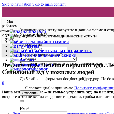
Skip to navigation
Skip to main content
Мы
работаем
Заполненную анкету загрузите в данной форме и отп
ежедневно,
ГЛАВНАЯ
Укажите ФИО
*
с 9:00 до
МЕДИЦИНСКИЕ УСЛУГИ
21:00
АЙВИ-ТЕРАПИЯ
Дата приёма
ДЕТЯМ
НАШИ СПЕЦИАЛИСТЫ
Выберите специалиста
*
АКЦИИ И СКИДКИ
ЦЕНЫ
Загрузите заполненную анкету и приложите имеющие
Лечение зуда. Лечение нервного зуда. Ле
КОНТАКТЫ
МЕДБЛОГ
Сенильный зуд у пожилых людей
До 5 файлов в форматах doc,docx,pdf,jpeg,png. Не бо
0
Я согласен(на) и принимаю
Политику конфиденци
Наша основная задача – не только устранить зуд, но и найти,
Отправить
возрасте и это не всегда следствие инфекции, грибка или гл
Your
Website
*
Имя
*
Диагностика причины зуда. Диагностика в клинике «Эхи