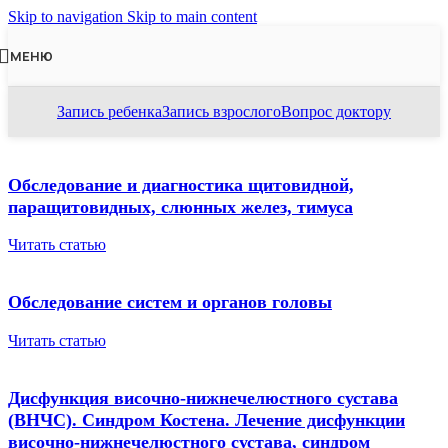
Skip to navigation
Skip to main content
МЕНЮ
Запись ребенка
Запись взрослого
Вопрос доктору
Обследование и диагностика щитовидной,
паращитовидных, слюнных желез, тимуса
Читать статью
Обследование систем и органов головы
Читать статью
Дисфункция височно-нижнечелюстного сустава
(ВНЧС). Синдром Костена. Лечение дисфункции
височно-нижнечелюстного сустава, синдром