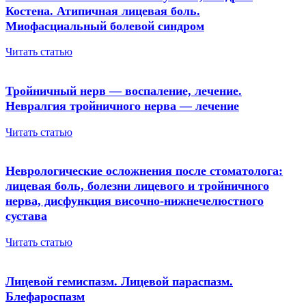
Костена. Атипичная лицевая боль.
Миофасциальный болевой синдром
Читать статью
Тройничный нерв — воспаление, лечение.
Невралгия тройничного нерва — лечение
Читать статью
Неврологические осложнения после стоматолога:
лицевая боль, болезни лицевого и тройничного
нерва, дисфункция височно-нижнечелюстного
сустава
Читать статью
Лицевой гемиспазм. Лицевой параспазм.
Блефароспазм