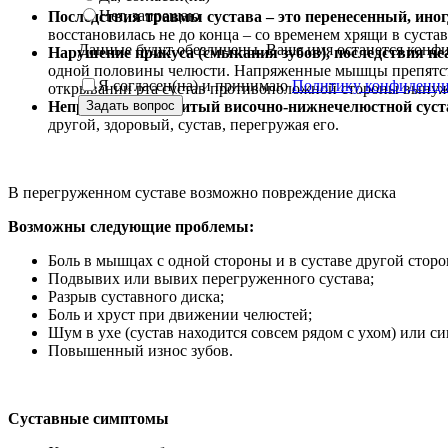
Нет, запрещаю
Последствия травмы сустава – это перенесенный, иногд
восстановилась не до конца – со временем хрящи в сустав
Данные будут обезличены. Ваше имя останется кон
Нарушение прикуса (смыкания зубов), последствия неа
одной половины челюсти. Напряженные мышцы препятств
Я согласен(на) и принимаю
Политику конфиденци
открывании рта сустав противоположной стороны вынужде
Неправильно развитый височно-нижнечелюстной суста
Задать вопрос
другой, здоровый, сустав, перегружая его.
В перегруженном суставе возможно повреждение диска
Возможны следующие проблемы:
Боль в мышцах с одной стороны и в суставе другой сторо
Подвывих или вывих перегруженного сустава;
Разрыв суставного диска;
Боль и хруст при движении челюстей;
Шум в ухе (сустав находится совсем рядом с ухом) или с
Повышенный износ зубов.
Суставные симптомы