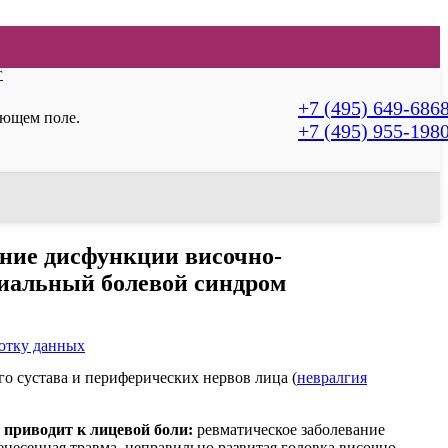
г
+7 (495) 649-686
ующем поле.
+7 (495) 955-198
ние дисфункции височно-
циальный болевой синдром
ботку данных
о сустава и периферических нервов лица (
невралгия
 приводит к лицевой боли:
ревматическое заболевание
енесенная травма, неправильно развитая головка височно-