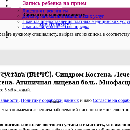
ВИДЕОКОНСУЛЬТАЦИИ
Запись ребенка на прием
ОФИЦИАЛЬНАЯ ИНФОРМАЦИЯ
Лицензия и реквизиты
Скачайте и заполните анкету.
Договор на оказание медицинских услуг
Правила предоставления платных медицинских услу
(
скачать анкету
)
Правила внутреннего распорядка
КАЛЬКУЛЯТОРЫ И ЧЕК-ЛИСТЫ
равьте нужному специалисту, выбрав его из списка в соответств
ДОКУМЕНТАЦИЯ
ся рез-ты исследований
*
сустава (ВНЧС). Синдром Костена. Лече
стена. Атипичная лицевая боль. Миофас
лее 5 мб каждый.
альности
,
Политику обработки данных
и даю
Согласие на обра
Ребенок
, мы занимаемся лечением заболеваний височно-нижнечелюстног
ия височно-нижнечелюстного сустава и выяснить, что именно
иллит, гайморит, киста зуба и т.д.), неправильный прикус, пер