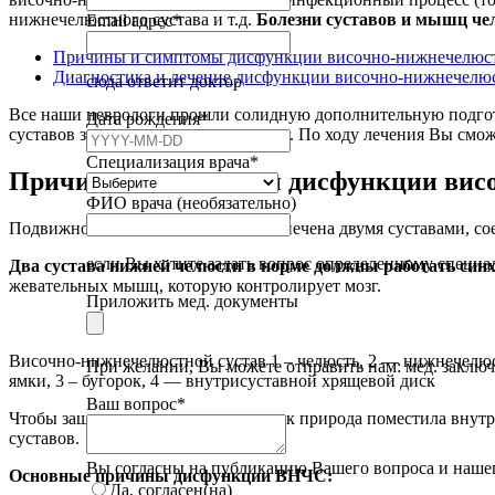
нижнечелюстного сустава и т.д.
Болезни суставов и мышц че
Email адрес
*
Причины и симптомы дисфункции височно-нижнечелюст
Диагностика и лечение дисфункции височно-нижнечелюс
сюда ответит доктор
Все наши неврологи прошли солидную дополнительную подгот
Дата рождения
*
суставов занимается врач ревматолог. По ходу лечения Вы смо
Email
Специализация врача
*
*
Причины и симптомы дисфункции висо
ФИО врача (необязательно)
Подвижность нижней челюсти обеспечена двумя суставами, с
если Вы хотите задать вопрос определенному специа
Два сустава нижней челюсти в норме должны работать син
жевательных мышц, которую контролирует мозг.
Приложить мед. документы
Височно-нижнечелюстной сустав 1 – челюсть, 2 — нижнечелю
При желании, Вы можете отправить нам: мед. заключени
ямки, 3 – бугорок, 4 — внутрисуставной хрящевой диск
Ваш вопрос
*
Чтобы защитить сустав от перегрузок природа поместила внут
суставов.
Вы согласны на публикацию Вашего вопроса и нашег
Основные причины дисфункции ВНЧС:
Да, согласен(на)