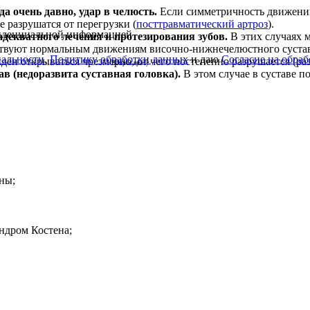
а очень давно, удар в челюсть.
Если симметричность движений
е разрушатся от перегрузки (
посттравматический артроз
).
фиденциальной информацией
декватного лечения и протезирования зубов.
В этих случаях 
уют нормальным движениям височно-нижнечелюстного сустава:
альности
,
Политику обработки данных
и даю
Согласие на обра
н открываться чрезмерно, от чего постепенно разрушается (разр
Вопрос врачу
в (недоразвита суставная головка).
В этом случае в суставе п
ны;
индром Костена;