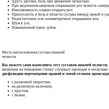
Хруст, щелчки, боль при движении челюстью;
При медленном широком открывании рта челюсть соверш
Невозможность плавно открыть рот;
Припухлость и боль в области сустава (между щекой и у
Недостаточное или асимметричное открывание рта;
Шум в ухе;
Повышенный износ зубов.
Место расположения сустава нижней
челюсти
Вы можете сами выполнить тест суставов нижней челюсти.
мизинцев на переднюю стенку слуховых проходов и несколько 
дисфункции перемещение правой и левой головок происходи
с различной скоростью,
на различную величину,
с хрустом,
с болью.