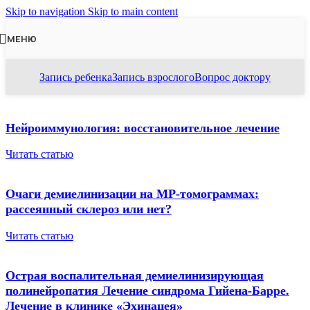
Skip to navigation
Skip to main content
МЕНЮ
Запись ребенка
Запись взрослого
Вопрос доктору
Нейроиммунология: восстановительное лечение
Читать статью
Очаги демиелинизации на МР-томограммах:
рассеянный склероз или нет?
Читать статью
Острая воспалительная демиелинизирующая
полинейропатия Лечение синдрома Гийена-Барре.
Лечение в клинике «Эхинацея»