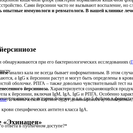
стройство. Сами йерсинии часто не вызывают воспаление, но 
ть опытные иммунологи и ревматологи. В нашей клинике леч
йерсиниозе
 обнаруживаются при его бактериологических исследованиях (
листу
иозе
анализ кала не всегда бывает информативным. В этом случа
ются, а IgG к йерсинии растут и могут быть определены в кро
истой оболочке. РПГА – также довольно чувствительный тест на
несенного йерсиниоза.
Характеризуется сохраняющейся продук
итела к йерсинии, включая IgM, IgA, IgG и РПГА. Особенно хара
е, выписку из истории болезни и т.п. (до 5 файлов в форматах: j
мме
. В клинической картине будут доминировать аутоиммунные,
 крови специфических антител класса IgA.
е «Эхинацея»
о ответа в публичном доступе?
*