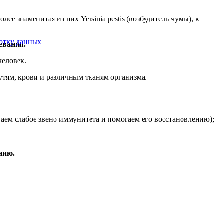
более знаменитая из них Yersinia pestis (возбудитель чумы), к
ботку данных
левания.
человек.
тям, крови и различным тканям организма.
ем слабое звено иммунитета и помогаем его восстановлению);
нию.