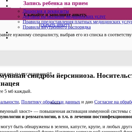
ВИДЕОКОНСУЛЬТАЦИИ
Запись ребенка на прием
ОФИЦИАЛЬНАЯ ИНФОРМАЦИЯ
Лицензия и реквизиты
Скачайте и заполните анкету.
Договор на оказание медицинских услуг
Правила предоставления платных медицинских услу
(
скачать анкету
)
Правила внутреннего распорядка
КАЛЬКУЛЯТОРЫ И ЧЕК-ЛИСТЫ
равьте нужному специалисту, выбрав его из списка в соответств
ДОКУМЕНТАЦИЯ
ся рез-ты исследований
*
мунный синдром йерсиниоза. Носительс
инацея
лее 5 мб каждый.
альности
,
Политику обработки данных
и даю
Согласие на обра
Ребенок
оиммунный хвост» — повышенная активация иммунной системы с 
нологии и ревматологии, в т.ч. в лечении постинфекционног
 могут быть обнаружены в зелени, капусте, крупе, и любых дру
оценной кишечной флоре (бактерии нормальной кишечной флоры