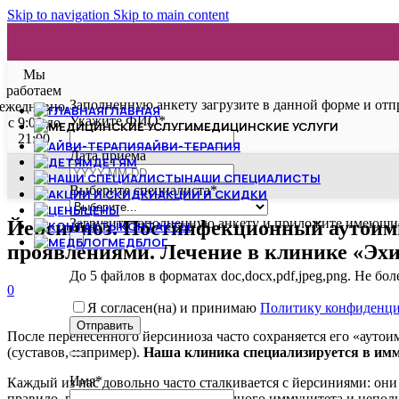
Skip to navigation
Skip to main content
Мы
работаем
Заполненную анкету загрузите в данной форме и отп
ежедневно,
ГЛАВНАЯ
Укажите ФИО
*
с 9:00 до
МЕДИЦИНСКИЕ УСЛУГИ
21:00
АЙВИ-ТЕРАПИЯ
Website
Дата приёма
ДЕТЯМ
URL
*
НАШИ СПЕЦИАЛИСТЫ
Выберите специалиста
*
АКЦИИ И СКИДКИ
ЦЕНЫ
Загрузите заполненную анкету и приложите имеющие
Йерсиниоз. Постинфекционный аутоим
КОНТАКТЫ
МЕДБЛОГ
проявлениями. Лечение в клинике «Эх
До 5 файлов в форматах doc,docx,pdf,jpeg,png. Не бо
0
Я согласен(на) и принимаю
Политику конфиденци
Отправить
После перенесенного йерсиниоза часто сохраняется его «аут
(суставов, например).
Наша клиника специализируется в имму
Имя
*
Каждый из нас довольно часто сталкивается с йерсиниями: они
правило, при дефиците внутрикишечного иммунитета и неполн