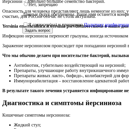
Иерсинии – довольно большое семейство бактерий.
Нет, запрещаю
Опасность для человека представляют лишь немногие из них: yersini
Данные будут обезличены. Ваше имя останется кон
счастью, для России сейчас не столь актуальна.
Я согласен(на) и принимаю
Политику конфиденци
Y
ersinia enterocolitica и
y
ersinia psevdotuberculosis в наши д
Задать вопрос
Инфекцию иерсиниоза переносят грызуны, иногда источником з
Заражение иерсиниозом происходит при попадании иерсиний в 
Что мы обычно делаем при носительстве бактерий, вызыва
Антибиотик, губительно воздействующий на иерсиний;
Препараты, улучшающие работу внутрикишечного иммуни
Препараты живых лакто-, бифидо-, колибактерий для ф
Иммунореабилитация – восстановление адекватной рабо
В результате такого лечения устраняется инфицирование и
Диагностика и симптомы йерсиниоза
Кишечные симптомы иерсиниоза:
Жидкий стул;