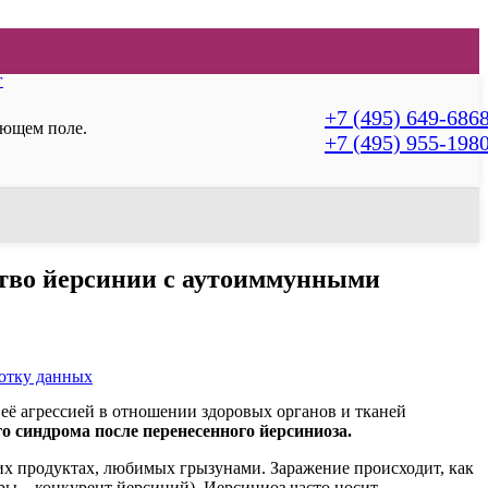
г
+7 (495) 649-686
ующем поле.
+7 (495) 955-198
тво йерсинии с аутоиммунными
ботку данных
её агрессией в отношении здоровых органов и тканей
о синдрома после перенесенного йерсиниоза.
гих продуктах, любимых грызунами. Заражение происходит, как
 – конкурент йерсиний). Иерсиниоз часто носит