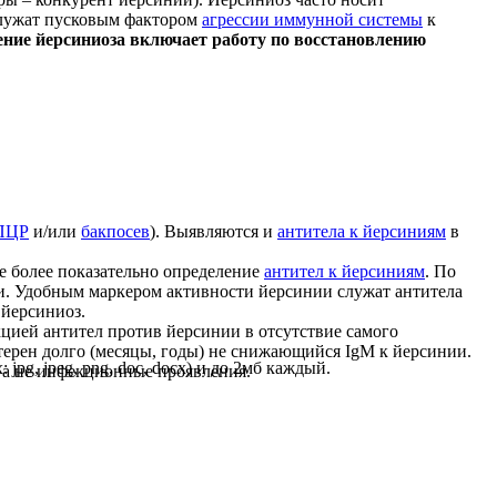
служат пусковым фактором
агрессии иммунной системы
к
ение йерсиниоза включает работу по восстановлению
ПЦР
и/или
бакпосев
). Выявляются и
антитела к йерсиниям
в
е более показательно определение
антител к йерсиниям
. По
ви. Удобным маркером активности йерсинии служат антитела
 йерсиниоз.
цией антител против йерсинии в отсутствие самого
ктерен долго (месяцы, годы) не снижающийся IgM к йерсинии.
pg, jpeg, png, doc, docx) и до 2мб каждый.
 а не инфекционные проявления.