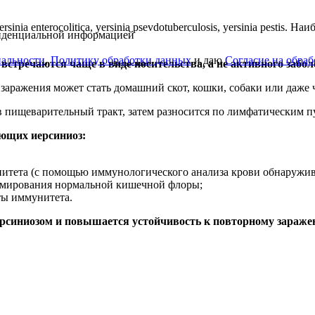
a enterocolitica, yersinia psevdotuberculosis, yersinia pestis. Наи
фиденциальной информацией
альности
,
Политику обработки данных
и даю
Согласие на обра
ни встречаются чаще в виде носительства, а не активного забо
Вопрос врачу
аражения может стать домашний скот, кошки, собаки или даже 
пищеварительный тракт, затем разносится по лимфатическим пу
ющих иерсиниоз:
тета (с помощью иммунологического анализа крови обнаружива
ормирования нормальной кишечной флоры;
ты иммунитета.
ерсиниозом и повышается устойчивость к повторному зараже