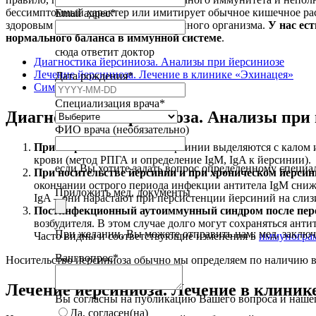
бессимптомный характер или имитирует обычное кишечное рас
Email адрес
*
здоровым органам и тканям собственного организма.
У нас ес
нормального баланса в иммунной системе
.
сюда ответит доктор
Диагностика йерсиниоза. Анализы при йерсиниозе
Лечение йерсиниоза. Лечение в клинике «Эхинацея»
Дата рождения
*
Симптомы йерсиниоза
Специализация врача
*
Диагностика йерсиниоза. Анализы при 
ФИО врача (необязательно)
При остром заболевании
иерсинии выделяются с калом и
крови (метод РПГА и определение IgM, IgA к йерсинии).
если Вы хотите задать вопрос определенному специа
При носительстве йерсинии и при хроническом йерсин
окончании острого периода инфекции антитела IgM снижа
Приложить мед. документы
IgA – они нарастают при персистенции йерсиний на слиз
Постинфекционный аутоиммунный синдром после пере
возбудителя. В этом случае долго могут сохраняться ант
При желании, Вы можете отправить нам: мед. заключени
Часто видны и соответствующие изменения в
иммуногра
Phone
Ваш вопрос
*
Носительство йерсиниоза обычно мы определяем по наличию в
Number
*
Лечение йерсиниоза. Лечение в клиник
Вы согласны на публикацию Вашего вопроса и нашег
Да, согласен(на)