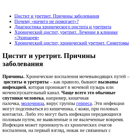
Цистит и уретрит. Причины заболевания
Почему «ничего не помогает»?
Диагностика хронического цистита и уретрита
Хронический цистит, уретрит. Лечение в клинике
«Эхинацея»
Хронический цистит, хронический уретрит. Симптомы
Цистит и уретрит. Причины
заболевания
Причины.
Хронические воспаления мочевыводящих путей –
циститы и уретриты
– как правило, бывают
вызваны
инфекцией
, которая проникает в мочевой пузырь или
мочеиспускательный канал.
Чаще всего это обычные
спутники человека
, например, кишечная
палочка,
молочница
, вирус группы
герпеса
. Эти инфекции
могут подсеиваться из кишечника, с кожи, при половых
контактах. Либо это могут быть инфекции передающиеся
половым путем, не выявленные и не вылеченные вовремя.
Инфекция может проникнуть из хронических очагов
воспаления, на первый взгляд, никак не связанных с