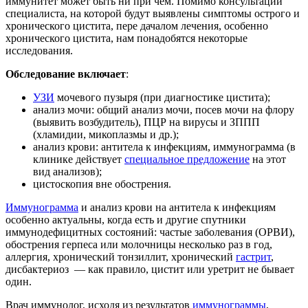
иммунитет может быть ни при чем. Помимо консультации
специалиста, на которой будут выявлены симптомы острого и
хронического цистита, пере дачалом лечения, особенно
хронического цистита, нам понадобятся некоторые
исследования.
Обследование включает
:
УЗИ
мочевого пузыря (при диагностике цистита);
анализ мочи: общий анализ мочи, посев мочи на флору
(выявить возбудитель), ПЦР на вирусы и ЗППП
(хламидии, микоплазмы и др.);
анализ крови: антитела к инфекциям, иммунограмма (в
клинике действует
специальное предложение
на этот
вид анализов);
цистоскопия вне обострения.
Иммунограмма
и анализ крови на антитела к инфекциям
особенно актуальны, когда есть и другие спутники
иммунодефицитных состояний: частые заболевания (ОРВИ),
обострения герпеса или молочницы несколько раз в год,
аллергия, хронический тонзиллит, хронический
гастрит
,
дисбактериоз — как правило, цистит или уретрит не бывает
один.
Врач иммунолог, исходя из результатов
иммунограммы
,