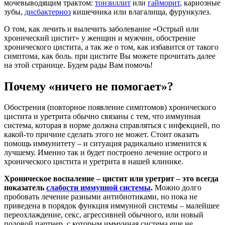
мочевыводящим трактом:
тонзиллит
или
гайморит
, кариозные
зубы,
дисбактериоз
кишечника или влагалища, фурункулез.
О том, как лечить и вылечить заболевание «Острый или
хронический цистит» у женщин и мужчин, обострение
хронического цистита, а так же о том, как избавится от такого
симптома, как боль. при цистите Вы можете прочитать далее
на этой странице. Будем рады Вам помочь!
Почему «ничего не помогает»?
Обострения (повторное появление симптомов) хронического
цистита и уретрита обычно связаны с тем, что иммунная
система, которая в норме должна справляться с инфекцией, по
какой-то причине сделать этого не может. Стоит оказать
помощь иммунитету – и ситуация радикально изменится к
лучшему. Именно так и будет построено лечение острого и
хронического цистита и уретрита в нашей клинике.
Хроническое воспаление – цистит или уретрит – это всегда
показатель
слабости иммунной системы
.
Можно долго
пробовать лечение разными антибиотиками, но пока не
приведена в порядок функция иммунной системы – малейшее
переохлаждение, секс, агрессивней обычного, или новый
половой партнер, с которым иммунная система еще не