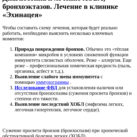
бронхоэктазов. Лечение в клинике
«Эхинацея»
Чтобы составить схему лечения, которая будет реально
работать, необходимо выяснить несколько ключевых
моментов:
Природа повреждения бронхов.
Обычно это «тёплая
компания» микробов в условиях сниженной функции
иммунитета слизистых оболочек. Реже – аллергия. Еще
реже – профессиональная химическая вредность (пыль,
органика, асбест и т.д.).
Выявление слабого звена иммунитета
с
помощью
иммунограммы
.
Исследование ФВД
для установления наличия или
отсутствия бронхоспазма (сужения просвета бронхов) и
степени его тяжести.
Выявление последствий ХОБЛ
(эмфизема легких,
легочная гипертензия, легочное сердце).
Сужение просвета бронхов (бронхоспазм) при хронической
обструктивной болезни легких (ХОБЛ)