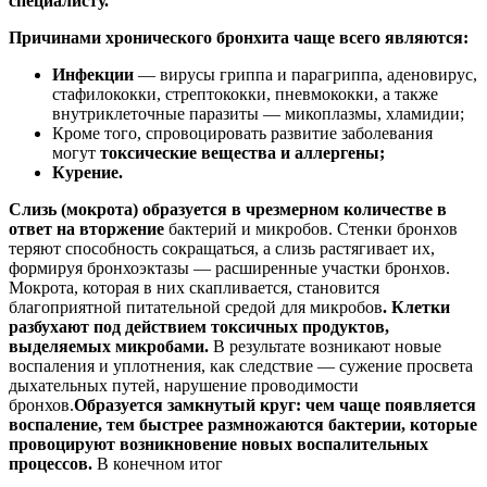
специалисту.
Причинами хронического бронхита чаще всего являются:
Инфекции
— вирусы гриппа и парагриппа, аденовирус,
стафилококки, стрептококки, пневмококки, а также
внутриклеточные паразиты — микоплазмы, хламидии;
Кроме того, спровоцировать развитие заболевания
могут
токсические вещества и аллергены;
Курение.
Слизь (мокрота) образуется в чрезмерном количестве в
ответ на вторжение
бактерий и микробов. Стенки бронхов
теряют способность сокращаться, а слизь растягивает их,
формируя бронхоэктазы — расширенные участки бронхов.
Мокрота, которая в них скапливается, становится
благоприятной питательной средой для микробов
. Клетки
разбухают под действием токсичных продуктов,
выделяемых микробами.
В результате возникают новые
воспаления и уплотнения, как следствие — сужение просвета
дыхательных путей, нарушение проводимости
бронхов.
Образуется замкнутый круг: чем чаще появляется
воспаление, тем быстрее размножаются бактерии, которые
провоцируют возникновение новых воспалительных
процессов.
В конечном итог