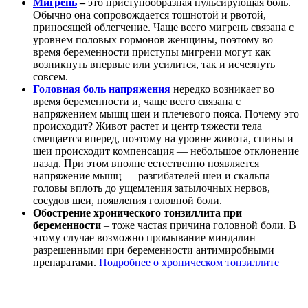
Мигрень
–
это приступообразная пульсирующая боль.
Обычно она сопровождается тошнотой и рвотой,
приносящей облегчение. Чаще всего мигрень связана с
уровнем половых гормонов женщины, поэтому во
время беременности приступы мигрени могут как
возникнуть впервые или усилится, так и исчезнуть
совсем.
Головная боль напряжения
нередко возникает во
время беременности и, чаще всего связана с
напряжением мышц шеи и плечевого пояса. Почему это
происходит? Живот растет и центр тяжести тела
смещается вперед, поэтому на уровне живота, спины и
шеи происходит компенсация — небольшое отклонение
назад. При этом вполне естественно появляется
напряжение мышц — разгибателей шеи и скальпа
головы вплоть до ущемления затылочных нервов,
сосудов шеи, появления головной боли.
Обострение хронического тонзиллита при
беременности
– тоже частая причина головной боли. В
этому случае возможно промывание миндалин
разрешенными при беременности антимиробными
препаратами.
Подробнее о хроническом тонзиллите