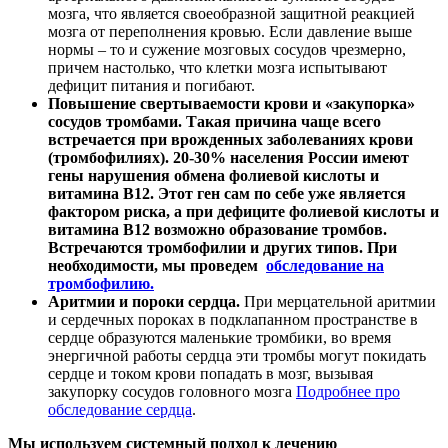
мозга, что является своеобразной защитной реакцией
мозга от переполнения кровью. Если давление выше
нормы – то и сужение мозговых сосудов чрезмерно,
причем настолько, что клетки мозга испытывают
дефицит питания и погибают.
Повышение свертываемости крови и «закупорка»
сосудов тромбами. Такая причина чаще всего
встречается при врожденных заболеваниях крови
(тромбофилиях). 20-30% населения России имеют
гены нарушения обмена фолиевой кислоты и
витамина В12. Этот ген сам по себе уже является
фактором риска, а при дефиците фолиевой кислоты и
витамина В12 возможно образование тромбов.
Встречаются тромбофилии и других типов. При
необходимости, мы проведем
обследование на
тромбофилию.
Аритмии и пороки сердца.
При мерцательной аритмии
и сердечных пороках в подклапанном пространстве в
сердце образуются маленькие тромбики, во время
энергичной работы сердца эти тромбы могут покидать
сердце и током крови попадать в мозг, вызывая
закупорку сосудов головного мозга
Подробнее про
обследование сердца
.
Мы используем системный подход к лечению