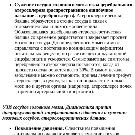
Сужение сосудов головного мозга из-за церебрального
атеросклероза (распространенное ошибочное
название – церебросклероз).
Атеросклеротическая
бляшка образуется на стенке сосуда в связи с
отложением там «плохого» холестерина.
Образовавшаяся церебральная атеросклеротическая
бляшка со временем разрастается и закрывает просвет
мозгового сосуда. До определенного момента мозг
справляется с постепенно возникающим дефицитом
питательных веществ, но развитие дисциркуляторной
энцефалопатии ускоряется. Самые заметные симптомы
церебрального атеросклероза появляются, когда от
просвета сосуда остается всего 30%. В самом начале
заболевание можно остановить, причем лечения требует
атеросклероз в целом, так как он поражает не только
мозг, но и другие органы (например, атеросклероз почек
– причина артериальной гипертонии).
УЗИ сосудов головного мозга. Диагностика причин
дисциркуляторной энцефалопатии: сдавления и сужения
мозговых сосудов, атеросклеротических бляшек.
Повышение давления.
Следствием повышения
артериального давления является сужение сосудов