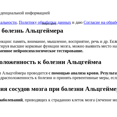
фиденциальной информацией
альности
,
Политику обработки данных
и даю
Согласие на обра
Вопрос врачу
 болезнь Альцгеймера
кции: память, внимание, мышление, восприятие, речь и др. Е
сл
стируя высшие корковые функции мозга, можно выявить место на
менное нейропсихологическое тестирование.
положенность к болезни Альцгеймеа
ни Альцгеймера проводится
с помощью анализа крови. Результат
едрасположенность к болезни и принять превентивные меры, есл
ия сосудов мозга при болезни Альцгейме
 заболеваний
, приводящих к страданию клеток мозга (лечение м