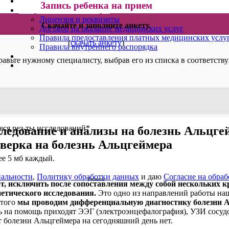
ВИДЕОКОНСУЛЬТАЦИИ
Запись ребенка на прием
ОФИЦИАЛЬНАЯ ИНФОРМАЦИЯ
Лицензия и реквизиты
Скачайте и заполните анкету.
Договор на оказание медицинских услуг
Правила предоставления платных медицинских услу
(
скачать анкету
)
Правила внутреннего распорядка
КАЛЬКУЛЯТОРЫ И ЧЕК-ЛИСТЫ
равьте нужному специалисту, выбрав его из списка в соответств
ДОКУМЕНТАЦИЯ
ся рез-ты исследований
*
ледование и анализы на болезнь Альцге
верка на болезнь Альцгеймера
лее 5 мб каждый.
альности
,
Политику обработки данных
и даю
Согласие на обра
Ребенок
т, исключить после сопоставления между собой нескольких 
нетического исследования.
Это одно из направлений работы на
 того
мы проводим дифференциальную диагностику болезни 
ь на помощь приходят ЭЭГ (электроэнцефалография), УЗИ сосуд
 болезни Альцгеймера на сегодняшний день нет.