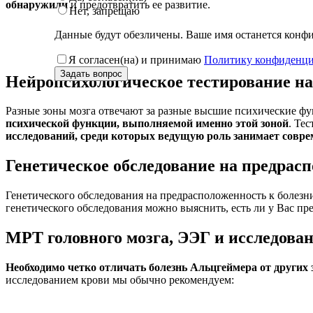
обнаружили
и предотвратить ее развитие.
Нет, запрещаю
Данные будут обезличены. Ваше имя останется кон
Phone
Я согласен(на) и принимаю
Политику конфиденци
Number
*
Задать вопрос
Нейропсихологическое тестирование на
Разные зоны мозга отвечают за разные высшие психические фун
психической функции, выполняемой именно этой зоной
. Те
исследований, среди которых ведущую роль занимает совре
Генетическое обследование на предрас
Генетического обследования на предрасположенность к болез
генетического обследования можно выяснить, есть ли у Вас пр
МРТ головного мозга, ЭЭГ и исследован
Необходимо четко отличать болезнь Альцгеймера от других
исследованием крови мы обычно рекомендуем: