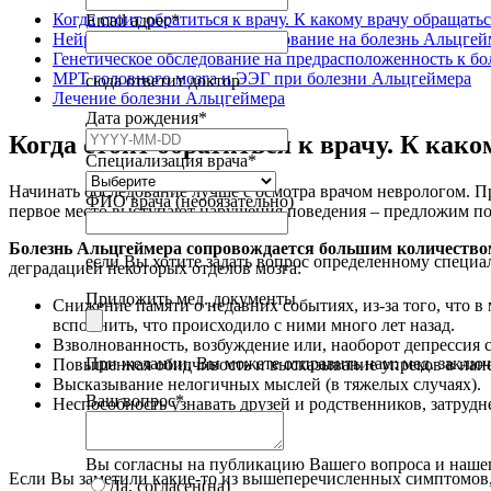
Когда стоит обратиться к врачу. К какому врачу обращат
Email адрес
*
Нейропсихологическое тестирование на болезнь Альцгей
Генетическое обследование на предрасположенность к б
МРТ головного мозга и ЭЭГ при болезни Альцгеймера
сюда ответит доктор
Лечение болезни Альцгеймера
Дата рождения
*
Когда стоит обратиться к врачу. К как
Специализация врача
*
Начинать обследование лучше с осмотра врачом неврологом. П
ФИО врача (необязательно)
первое место выступают нарушения поведения – предложим по
Болезнь Альцгеймера сопровождается большим количеством
если Вы хотите задать вопрос определенному специа
деградацией некоторых отделов мозга:
Приложить мед. документы
Снижение памяти о недавних событиях, из-за того, что в
вспомнить, что происходило с ними много лет назад.
Взволнованность, возбуждение или, наоборот депрессия с
При желании, Вы можете отправить нам: мед. заключени
Повышенная обидчивость и высказывание упреков в нане
Высказывание нелогичных мыслей (в тяжелых случаях).
Ваш вопрос
*
Неспособность узнавать друзей и родственников, затруд
Вы согласны на публикацию Вашего вопроса и нашег
Если Вы заметили какие-то из вышеперечисленных симптомов, 
Да, согласен(на)