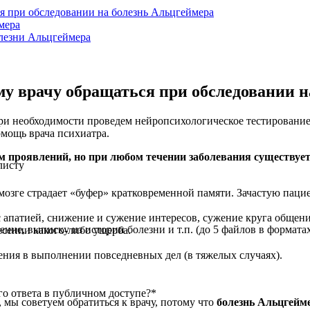
ься при обследовании на болезнь Альцгеймера
мера
олезни Альцгеймера
ому врачу обращаться при обследовании 
ри необходимости проведем нейропсихологическое тестирование
мощь врача психиатра.
 проявлений, но при любом течении заболевания существуе
листу
 мозге страдает «буфер» кратковременной памяти. Зачастую пац
 апатией, снижение и сужение интересов, сужение круга общения
е, выписку из истории болезни и т.п. (до 5 файлов в форматах: j
сении какого-либо ущерба.
нения в выполнении повседневных дел (в тяжелых случаях).
о ответа в публичном доступе?
*
мы советуем обратиться к врачу, потому что
болезнь Альцгейме