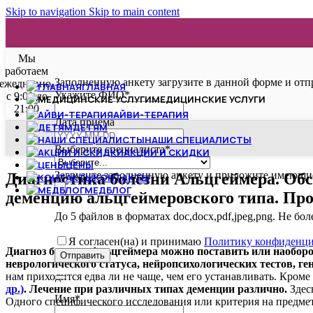
Skip to navigation
Skip to main content
Мы
работаем
Заполненную анкету загрузите в данной форме и отп
ежедневно,
ГЛАВНАЯ
Укажите ФИО
*
с 9:00 до
МЕДИЦИНСКИЕ УСЛУГИ
21:00
АЙВИ-ТЕРАПИЯ
Дата приёма
ДЕТЯМ
НАШИ СПЕЦИАЛИСТЫ
Выберите специалиста
*
АКЦИИ И СКИДКИ
ЦЕНЫ
Загрузите заполненную анкету и приложите имеющие
Диагностика болезни Альцгеймера. Обс
КОНТАКТЫ
МЕДБЛОГ
деменцию альцгеймеровского типа. Про
До 5 файлов в форматах doc,docx,pdf,jpeg,png. Не бо
Я согласен(на) и принимаю
Политику конфиденци
Диагноз болезни Альцгеймера можно поставить или наоборо
Phone
Отправить
неврологического статуса, нейропсихологических тестов, ге
Number
*
нам приходится едва ли не чаще, чем его устанавливать. Кроме
др.)
.
Лечение при различных типах деменции различно.
Здес
Имя
*
Одного специфического исследования или критерия на предмет