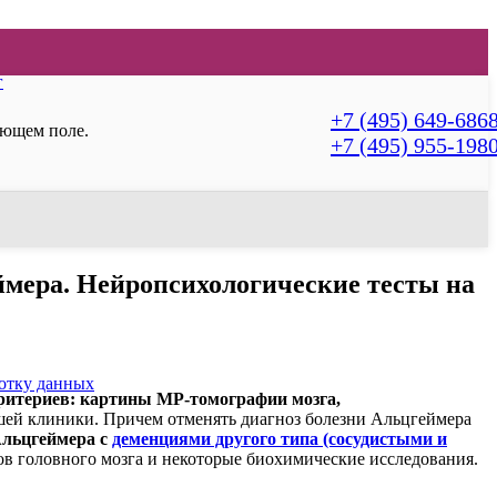
г
+7 (495) 649-686
ующем поле.
+7 (495) 955-198
ймера. Нейропсихологические тесты на
ботку данных
критериев: картины МР-томографии мозга,
шей клиники. Причем отменять диагноз болезни Альцгеймера
Альцгеймера с
деменциями другого типа (сосудистыми и
ов головного мозга и некоторые биохимические исследования.