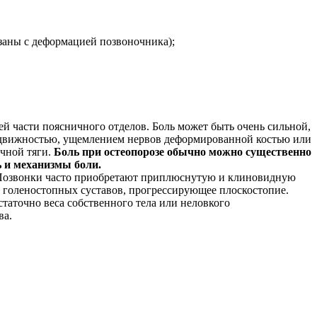
заны с деформацией позвоночника);
й части поясничного отделов. Боль может быть очень сильной,
гоподвижностью, ущемлением нервов деформированной костью или
чной тяги.
Боль при остеопорозе обычно можно существенно
ь и механизмы боли.
. Позвонки часто приобретают приплюснутую и клиновидную
 голеностопных суставов, прогрессирующее плоскостопие.
таточно веса собственного тела или неловкого
ва.