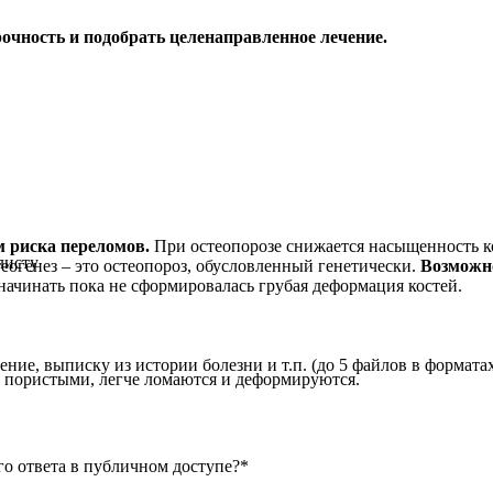
рочность и подобрать целенаправленное лечение.
м риска переломов.
При остеопорозе снижается насыщенность ко
листу
огенез – это остеопороз, обусловленный генетически.
Возможно
начинать пока не сформировалась грубая деформация костей.
е, выписку из истории болезни и т.п. (до 5 файлов в форматах: j
е пористыми, легче ломаются и деформируются.
о ответа в публичном доступе?
*