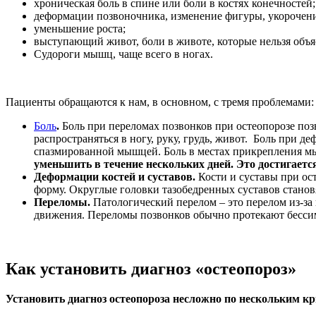
хроническая боль в спине или боли в костях конечностей;
деформации позвоночника, изменение фигуры, укорочен
уменьшение роста;
выступающий живот, боли в животе, которые нельзя объя
Судороги мышц, чаще всего в ногах.
Пациенты обращаются к нам, в основном, с тремя проблемами:
Боль
.
Боль при переломах позвонков при остеопорозе поз
распространяться в ногу, руку, грудь, живот. Боль при
спазмированной мышцей. Боль в местах прикрепления мы
уменьшить в течение нескольких дней. Это достигает
Деформации костей и суставов.
Кости и суставы при о
форму. Округлые головки тазобедренных суставов стано
Переломы.
Патологический перелом – это перелом из-за 
движения. Переломы позвонков обычно протекают бессим
Как установить диагноз «остеопороз»
Установить диагноз остеопороза несложно по нескольким к