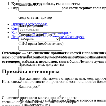
Купировать острую боль, если она есть;
Email адрес
*
Определить причину, по которой кости теряют свою п
сюда ответит доктор
Причины остеопороза
Дата рождения
*
Симптомы остеопороза
Как становить диагноз «остеопороз»
Специализация врача
*
Лечение остеопороза в Клинике «Эхинацея»
ФИО врача (необязательно)
Остеопороз — это снижение прочности костей с повышение
если Вы хотите задать вопрос определенному специа
плотности и повышение хрупкости костей. Несовершенный осте
остеопороз, избежать переломов, снять боли.
Лечение лучше 
Приложить мед. документы
Причины остеопороза
При желании, Вы можете отправить нам: мед. заключени
Из-за снижения плотности и прочности, кости становятся боле
Ваш вопрос
*
Снижение прочности костей при остеопорозе:
Вы согласны на публикацию Вашего вопроса и нашег
слева – нормальная кость, справа – остеопороз
Да, согласен(на)