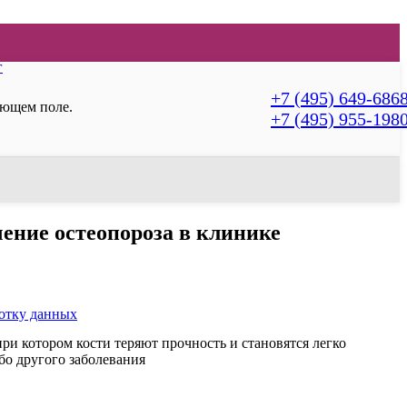
г
+7 (495) 649-686
ующем поле.
+7 (495) 955-198
чение остеопороза в клинике
ботку данных
при котором кости теряют прочность и становятся легко
бо другого заболевания