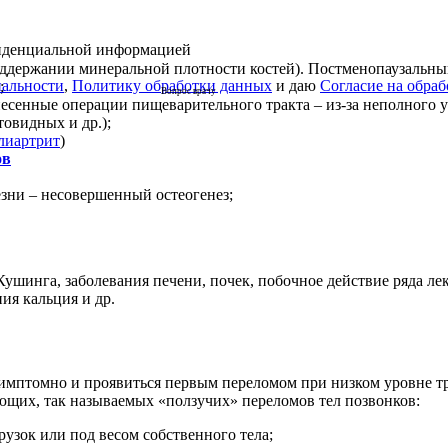
фиденциальной информацией
ддержании минеральной плотности костей). Постменопаузальный
альности
,
Политику обработки данных
и даю
Согласие на обра
;
Вопрос врачу
сенные операции пищеварительного тракта – из-за неполного у
овидных и др.);
лиартрит
)
ов
зни – несовершенный остеогенез;
ушинга, заболевания печени, почек, побочное действие ряда л
ия кальция и др.
симптомно и проявиться первым переломом при низком уровне т
ющих, так называемых «ползучих» переломов тел позвонков:
узок или под весом собственного тела;