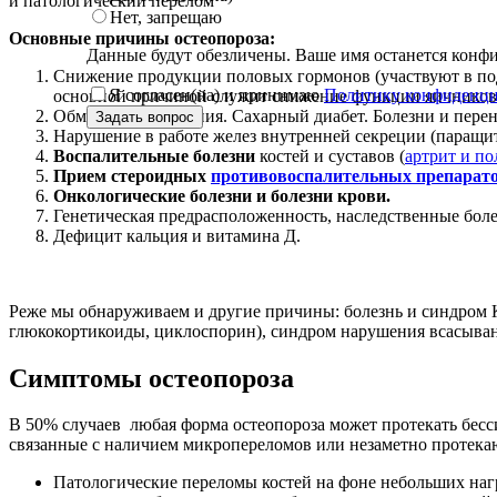
и патологический перелом
Нет, запрещаю
Основные причины остеопороза:
Данные будут обезличены. Ваше имя останется кон
Снижение продукции половых гормонов (участвуют в по
Я согласен(на) и принимаю
Политику конфиденци
основной причиной служит снижение функции яичников
Website
Обменные нарушения. Сахарный диабет. Болезни и перене
Задать вопрос
URL
*
Нарушение в работе желез внутренней секреции (паращит
Воспалительные болезни
костей и суставов (
артрит и по
Прием стероидных
противовоспалительных препарат
Онкологические болезни и болезни крови.
Генетическая предрасположенность, наследственные боле
Дефицит кальция и витамина Д.
Реже мы обнаруживаем и другие причины: болезнь и синдром К
глюкокортикоиды, циклоспорин), синдром нарушения всасыван
Симптомы остеопороза
В 50% случаев любая форма остеопороза может протекать бес
связанные с наличием микропереломов или незаметно протека
Патологические переломы костей на фоне небольших нагр