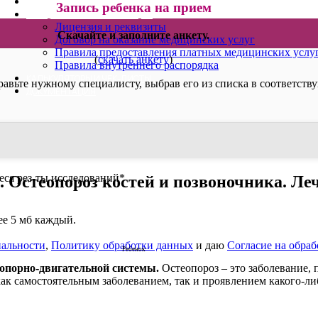
ВИДЕОКОНСУЛЬТАЦИИ
Запись ребенка на прием
ОФИЦИАЛЬНАЯ ИНФОРМАЦИЯ
Лицензия и реквизиты
Скачайте и заполните анкету.
Договор на оказание медицинских услуг
Правила предоставления платных медицинских услу
(
скачать анкету
)
Правила внутреннего распорядка
КАЛЬКУЛЯТОРЫ И ЧЕК-ЛИСТЫ
равьте нужному специалисту, выбрав его из списка в соответств
ДОКУМЕНТАЦИЯ
ся рез-ты исследований
*
 Остеопороз костей и позвоночника. Ле
лее 5 мб каждый.
альности
,
Политику обработки данных
и даю
Согласие на обра
Ребенок
опорно-двигательной системы.
Остеопороз – это заболевание, 
к самостоятельным заболеванием, так и проявлением какого-ли