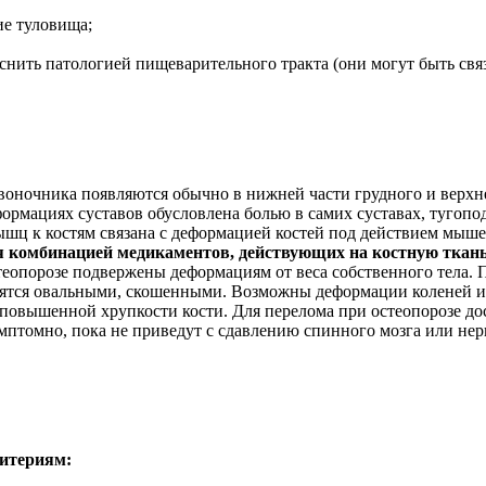
ие туловища;
снить патологией пищеварительного тракта (они могут быть свя
воночника появляются обычно в нижней части грудного и верхне
 деформациях суставов обусловлена болью в самих суставах, ту
шц к костям связана с деформацией костей под действием мыше
ся комбинацией медикаментов, действующих на костную ткан
стеопорозе подвержены деформациям от веса собственного тела
вятся овальными, скошенными. Возможны деформации коленей и
повышенной хрупкости кости. Для перелома при остеопорозе дос
птомно, пока не приведут с сдавлению спинного мозга или нер
ритериям: