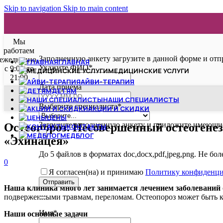
Skip to navigation
Skip to main content
Мы
работаем
Заполненную анкету загрузите в данной форме и отп
ежедневно,
ГЛАВНАЯ
Укажите ФИО
*
с 9:00 до
МЕДИЦИНСКИЕ УСЛУГИ
21:00
АЙВИ-ТЕРАПИЯ
Дата приёма
ДЕТЯМ
НАШИ СПЕЦИАЛИСТЫ
Выберите специалиста
*
АКЦИИ И СКИДКИ
ЦЕНЫ
Загрузите заполненную анкету и приложите имеющие
Остеопороз. Несовершенный остеогенез.
КОНТАКТЫ
МЕДБЛОГ
«Эхинацея»
До 5 файлов в форматах doc,docx,pdf,jpeg,png. Не бо
0
Я согласен(на) и принимаю
Политику конфиденци
Email
Отправить
Наша клиника много лет занимается лечением заболеваний 
Address
*
подверженными травмам, переломам. Остеопороз может быть ка
Имя
*
Наши основные задачи