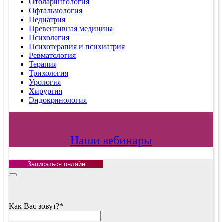
Отоларингология
Офтальмология
Педиатрия
Превентивная медицина
Психология
Психотерапия и психиатрия
Ревматология
Терапия
Трихология
Урология
Хирургия
Эндокринология
Наши вебинары
Записаться онлайн
Contact
Как Вас зовут?
*
Email
*