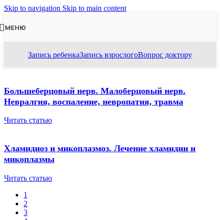
Skip to navigation
Skip to main content
МЕНЮ
Запись ребенка
Запись взрослого
Вопрос доктору
Большеберцовый нерв. Малоберцовый нерв.
Невралгия, воспаление, невропатия, травма
Читать статью
Хламидиоз и микоплазмоз. Лечение хламидии и
микоплазмы
Читать статью
1
2
3