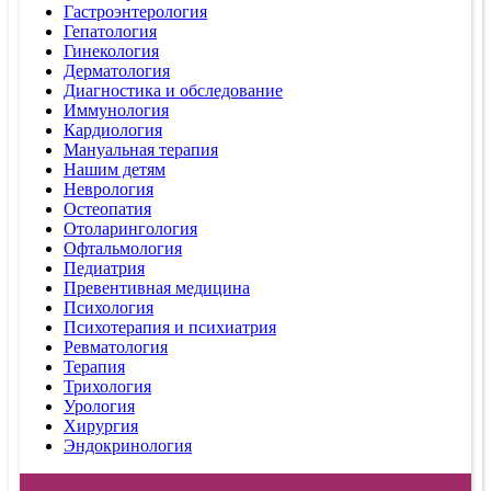
Гастроэнтерология
Гепатология
Гинекология
Дерматология
Диагностика и обследование
Иммунология
Кардиология
Мануальная терапия
Нашим детям
Неврология
Остеопатия
Отоларингология
Офтальмология
Педиатрия
Превентивная медицина
Психология
Психотерапия и психиатрия
Ревматология
Терапия
Трихология
Урология
Хирургия
Эндокринология