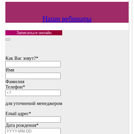
Наши вебинары
Записаться онлайн
Как Вас зовут?
*
Имя
Фамилия
Email
Телефон
*
Address
*
для уточнений менеджером
Email адрес
*
Дата рождения
*