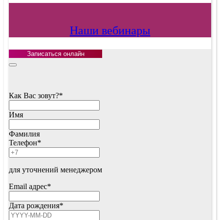
Наши вебинары
Записаться онлайн
Как Вас зовут?
*
Имя
Фамилия
Телефон
*
для уточнений менеджером
Email адрес
*
Email
Дата рождения
*
*