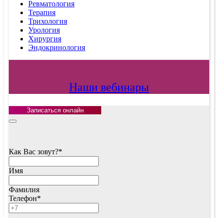
Ревматология
Терапия
Трихология
Урология
Хирургия
Эндокринология
Наши вебинары
Записаться онлайн
Contact
Как Вас зовут?
*
Email
*
Имя
Фамилия
Телефон
*