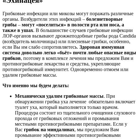
«Эхинацея»
Грибковые инфекции или микозы могут поражать различные
органы. Возбудители этих инфекций –
болезнетворные
грибы
–
могут «поселиться» в полости рта или носа, а
также в ушах
. В большинстве случаев грибковые инфекции
ЛОР-органов вызывают дрожжеподобные грибы рода Candida
(возбудитель молочницы) или плесневые грибки, особенно,
если Вы им слабо сопротивляетесь.
Здоровая иммунная
система довольно легко «бьёт» почти любые опасные виды
грибков
, поэтому в комплексе лечения мы предложим Вам и
противогрибковые лекарства и средства, укрепляющие
противогрибковый иммунитет. Одновременно отмоем или
удалим грибковые массы.
Что именно мы будем делать:
Механически удалим грибковые массы
. При
обнаружении грибка уха лечение обязательно включает
туалет уха, который выполняется только врачом.
Процедура состоит из тщательного очищения слухового
прохода от грибковых отложений и промывания
местными противогрибковыми препаратами. Если у
Вас
грибок на миндалинах
, мы предложим Вам
промывание эффективными противогрибковыми