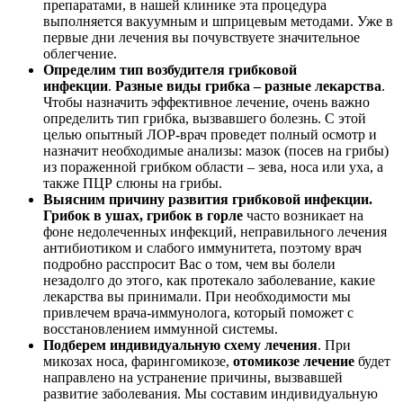
препаратами, в нашей клинике эта процедура
выполняется вакуумным и шприцевым методами. Уже в
первые дни лечения вы почувствуете значительное
облегчение.
Определим тип возбудителя грибковой
инфекции
.
Разные виды грибка – разные лекарства
.
Чтобы назначить эффективное лечение, очень важно
определить тип грибка, вызвавшего болезнь. С этой
целью опытный ЛОР-врач проведет полный осмотр и
назначит необходимые анализы: мазок (посев на грибы)
из пораженной грибком области – зева, носа или уха, а
также ПЦР слюны на грибы.
Выясним причину развития грибковой инфекции.
Грибок в ушах, грибок в горле
часто возникает на
фоне недолеченных инфекций, неправильного лечения
антибиотиком и слабого иммунитета, поэтому врач
подробно расспросит Вас о том, чем вы болели
незадолго до этого, как протекало заболевание, какие
лекарства вы принимали. При необходимости мы
привлечем врача-иммунолога, который поможет с
восстановлением иммунной системы.
Подберем индивидуальную схему лечения
. При
микозах носа, фарингомикозе,
отомикозе лечение
будет
направлено на устранение причины, вызвавшей
развитие заболевания. Мы составим индивидуальную