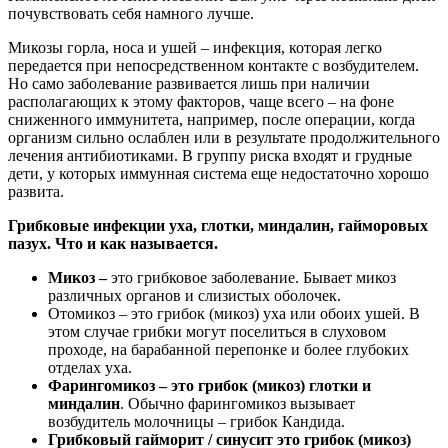
почувствовать себя намного лучше.
Микозы горла, носа и ушей – инфекция, которая легко
передается при непосредственном контакте с возбудителем.
Но само заболевание развивается лишь при наличии
располагающих к этому факторов, чаще всего – на фоне
сниженного иммунитета, например, после операции, когда
организм сильно ослаблен или в результате продолжительного
лечения антибиотиками. В группу риска входят и грудные
дети, у которых иммунная система еще недостаточно хорошо
развита.
Грибковые инфекции уха, глотки, миндалин, гайморовых
пазух. Что и как называется.
Микоз –
это грибковое заболевание. Бывает микоз
различных органов и слизистых оболочек.
Отомикоз – это грибок (микоз) уха или обоих ушей. В
этом случае грибки могут поселиться в слуховом
проходе, на барабанной перепонке и более глубоких
отделах уха.
Фарингомикоз – это грибок (микоз) глотки и
миндалин
. Обычно фарингомикоз вызывает
возбудитель молочницы – грибок Кандида.
Грибковый гайморит / синусит это грибок (микоз)