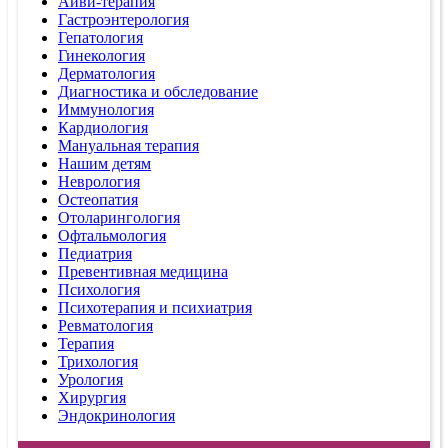
Айви-терапия
Гастроэнтерология
Гепатология
Гинекология
Дерматология
Диагностика и обследование
Иммунология
Кардиология
Мануальная терапия
Нашим детям
Неврология
Остеопатия
Отоларингология
Офтальмология
Педиатрия
Превентивная медицина
Психология
Психотерапия и психиатрия
Ревматология
Терапия
Трихология
Урология
Хирургия
Эндокринология