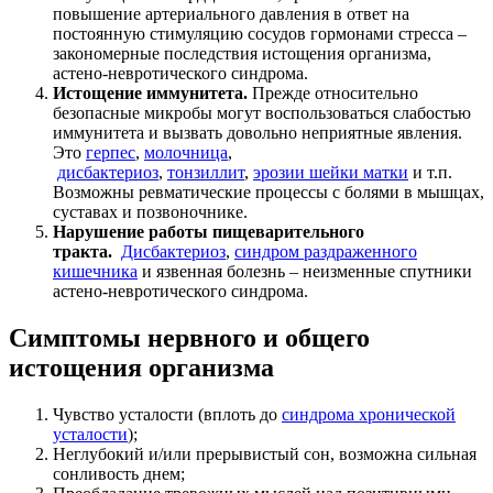
повышение артериального давления в ответ на
постоянную стимуляцию сосудов гормонами стресса –
закономерные последствия истощения организма,
астено-невротического синдрома.
Истощение иммунитета.
Прежде относительно
безопасные микробы могут воспользоваться слабостью
иммунитета и вызвать довольно неприятные явления.
Это
герпес
,
молочница
,
дисбактериоз
,
тонзиллит
,
эрозии шейки матки
и т.п.
Возможны ревматические процессы с болями в мышцах,
суставах и позвоночнике.
Нарушение работы пищеварительного
тракта.
Дисбактериоз
,
синдром раздраженного
кишечника
и язвенная болезнь – неизменные спутники
астено-невротического синдрома.
Симптомы нервного и общего
истощения организма
Чувство усталости (вплоть до
синдрома хронической
усталости
);
Неглубокий и/или прерывистый сон, возможна сильная
сонливость днем;