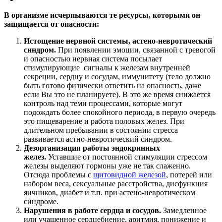
В организме исчерпываются те ресурсы, которыми он
защищается от опасности:
Истощение нервной системы, астено-невротический
синдром.
При появлении эмоции, связанной с тревогой
и опасностью нервная система посылает
стимулирующие сигналы к железам внутренней
секреции, сердцу и сосудам, иммунитету (тело должно
быть готово физически ответить на опасность, даже
если Вы это не планируете). В это же время снижается
контроль над теми процессами, которые могут
подождать более спокойного периода, в первую очередь
это пищеварение и работа половых желез. При
длительном пребывании в состоянии стресса
развивается астно-невротический синдром.
Дезорганизация работы эндокринных
желез.
Уставшие от постоянной стимуляции стрессом
железы выделяют гормоны уже не так слаженно.
Отсюда проблемы с
щитовидной железой
, потерей или
набором веса, сексуальные расстройства, дисфункция
яичников, диабет и т.п. при астено-невротическом
синдроме.
Нарушения в работе сердца и сосудов.
Замедленное
или учащенное сердцебиение, аритмия, понижение и