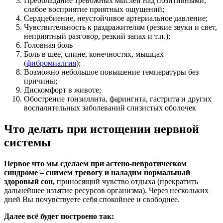
Преобладание тревожных мыслей над позитивными,
слабое восприятие приятных ощущений;
Сердцебиение, неустойчивое артериальное давление;
Чувствительность к раздражителям (резкие звуки и свет,
неприятный разговор, резкий запах и т.п.);
Головная боль
Боль в шее, спине, конечностях, мышцах
(
фибромиалгия
);
Возможно небольшое повышение температуры без
причины;
Дискомфорт в животе;
Обострение тонзиллита, фарингита, гастрита и других
воспалительных заболеваний слизистых оболочек
Что делать при истощении нервной
системы
Первое что мы сделаем при астено-невротическом
синдроме – снимем тревогу и наладим нормальный
здоровый сон,
приносящий чувство отдыха (прекратить
дальнейшее изъятие ресурсов организма). Через нескольких
дней Вы почувствуете себя спокойнее и свободнее.
Далее всё будет построено так: