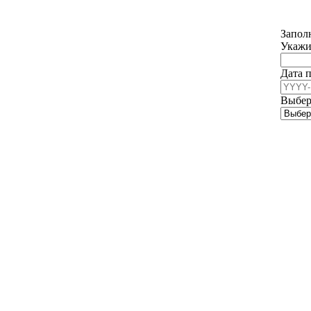
Запол
Укаж
Дата 
Busine
Выбер
Email