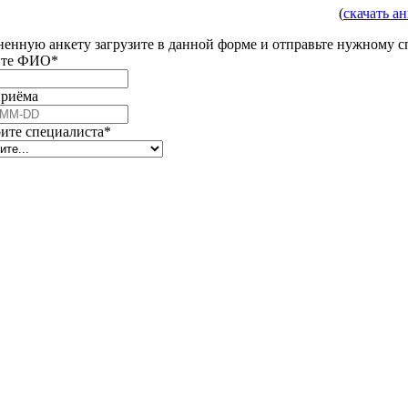
(
скачать а
ненную анкету загрузите в данной форме и отправьте нужному сп
ите ФИО
*
приёма
ss
ите специалиста
*
*