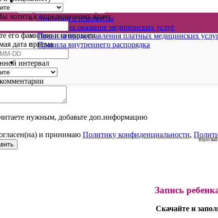
ВИДЕОКОНСУЛЬТАЦИИ
ОФИЦИАЛЬНАЯ ИНФОРМАЦИЯ
Вы хотите к определенному врачу
Лицензия и реквизиты
Договор на оказание медицинских услуг
те его фамилию и инициалы
Правила предоставления платных медицинских услу
мая дата приема
Правила внутреннего распорядка
КАЛЬКУЛЯТОРЫ И ЧЕК-ЛИСТЫ
ДОКУМЕНТАЦИЯ
нной интервал
комментарии
считаете нужным, добавьте доп.информацию
огласен(на) и принимаю
Политику конфиденциальности
,
Полити
Взрослый
вить
Запись ребенк
Скачайте и запол