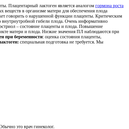
ты. Плацентарный лактоген является аналогом
гормона роста
х веществ в организме матери для обеспечения плода
жет говорить о нарушенной функции плаценты. Критическим
 о внутриутробной гибели плода. Очень информативно
 эстриол – состояние плаценты и плода. Повышение
икте матери и плода. Низкие значения ПЛ наблюдаются при
ен при беременности
: оценка состояния плаценты,
лактоген:
специальная подготовка не требуется. Мы
Обычно это врач гинеколог.