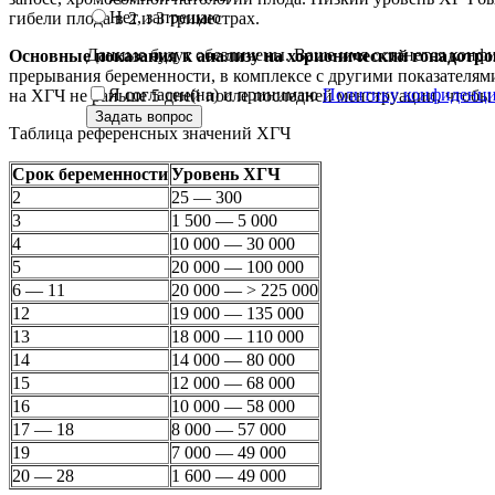
Нет, запрещаю
гибели плода в 2 и 3 триместрах.
Данные будут обезличены. Ваше имя останется кон
Основные показания к анализу на хорионический гонадотро
прерывания беременности, в комплексе с другими показателями
Я согласен(на) и принимаю
Политику конфиденци
на ХГЧ не раньше 5 дней после последней менструации, чтобы
Задать вопрос
Таблица референсных значений ХГЧ
Срок беременности
Уровень ХГЧ
2
25 — 300
3
1 500 — 5 000
4
10 000 — 30 000
5
20 000 — 100 000
6 — 11
20 000 — > 225 000
12
19 000 — 135 000
13
18 000 — 110 000
14
14 000 — 80 000
15
12 000 — 68 000
16
10 000 — 58 000
17 — 18
8 000 — 57 000
19
7 000 — 49 000
20 — 28
1 600 — 49 000