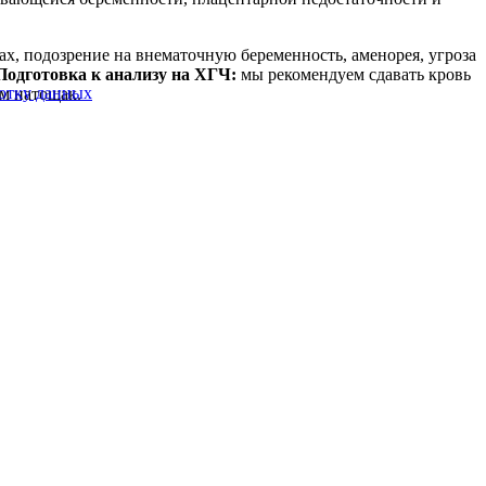
ах, подозрение на внематочную беременность, аменорея, угроза
одготовка к анализу на ХГЧ:
мы рекомендуем сдавать кровь
ботку данных
ом натощак.