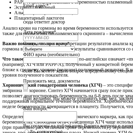
PAPP-A (ассоциированный с беременностью плазменный
Email адрес
*
Эстриол свободный
Альфа – фетопротеин (АФП)
Плацентарный лактоген
сюда ответит доктор
Анализ крови на гормоны во время беременности используется
Phone
Дата рождения
*
также для проведения биохимического скрининга – вычисления
Number
*
Специализация врача
*
Важно помнить,
что при интерпретации результатов анализа к
гормона в крови. Все полученные результаты сравниваются со
ФИО врача (необязательно)
Что такое Мом?
Аббревиатура Мом по-английски означает «mult
(например, ХГЧ или PAPP-A), полученный у конкретной беремен
ближе к среднему уровню (медиане) полученный результат. В 
если Вы хотите задать вопрос определенному специа
уровня полученного показателя.
Приложить мед. документы
Хорионический гонадотропин человека (ХГЧ)
– это специфи
эмбриона — хорионе. Синтез ХГЧ начинается сразу после прик
позволяет диагностировать беременность на 6-8 день после зача
При желании, Вы можете отправить нам: мед. заключени
поддерживая нормальное течение беременности. Хорионический
неделе беременности превращается в плаценту. Получается, ч
Ваш вопрос
*
Определение общего ХГЧ как биохимического маркера, как пра
беременность). Свободная бета-субъединица ХГЧ чаще использ
Вы согласны на публикацию Вашего вопроса и нашег
(при правильно рассчитанном сроке беременности) у беременн
Да, согласен(на)
заносе, хромосомной патологии плода. Низкий уровень ХГЧ б