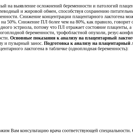
ный на выявление осложнений беременности и патологий плацен
глеводный и жировой обмен, способствуя сохранению питательны
менности. Снижение концентрации плацентарного лактогена мо
м на 50%. Снижение ПЛ более чем на 80%, как правило, говорит
дного эстриола, потому что ПЛ отражает состояние плаценты, а
огоплодной беременности, трофобластной опухоли, резус-конфл
ости.
Основные показания к анализу на плацентарный лактог
му и пузырный занос.
Подготовка к анализу на плацентарный 
ентарного лактогена в табличке (одноплодная беременность):
ожим Вам консультацию врача соответствующей специальности. 