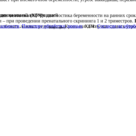
фиденциальной информацией
пин человека (ХГЧ):
диагностика беременности на ранних срок
 – при проведении пренатального скрининга 1 и 2 триместров.
П
альности
,
Политику обработки данных
и даю
Согласие на обра
 избежать ложных результатов. Кровь на ХГЧ лучше сдавать утр
Вопрос врачу