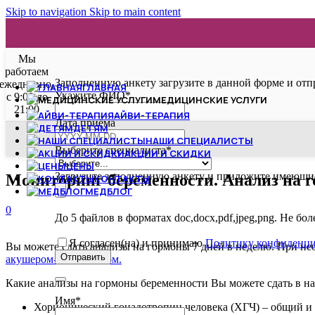
Skip to navigation
Skip to main content
Мы
работаем
Заполненную анкету загрузите в данной форме и отп
ежедневно,
ГЛАВНАЯ
Укажите ФИО
*
с 9:00 до
МЕДИЦИНСКИЕ УСЛУГИ
21:00
АЙВИ-ТЕРАПИЯ
Дата приёма
ДЕТЯМ
НАШИ СПЕЦИАЛИСТЫ
Выберите специалиста
*
АКЦИИ И СКИДКИ
ЦЕНЫ
Загрузите заполненную анкету и приложите имеющие
Мониторинг беременности. Анализ на 
КОНТАКТЫ
МЕДБЛОГ
0
До 5 файлов в форматах doc,docx,pdf,jpeg,png. Не бо
Я согласен(на) и принимаю
Политику конфиденци
Вы можете сдать анализы на гормоны 7 дней в неделю. При н
Отправить
акушером-гинекологом.
Какие анализы на гормоны беременности Вы можете сдать в н
Имя
*
Хорионический гонадотропин человека (ХГЧ) – общий и 