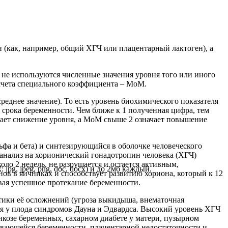
 (как, например, общий ХГЧ или плацентарный лактоген), а
 не используются численные значения уровня того или иного
дсчета специального коэффициента – МоМ.
среднее значение). То есть уровень биохимического показателя
 срока беременности. Чем ближе к 1 полученная цифра, тем
ачает снижение уровня, а МоМ свыше 2 означает повышение
ьфа и бета) и синтезирующийся в оболочке человеческого
 анализ на хорионический гонадотропин человека (ХГЧ)
коло 2 недель, не разрушается и остается активным,
pg, jpeg, png, doc, docx) и до 2мб каждый.
ов в яичниках и способствует развитию хориона, который к 12
вая успешное протекание беременности.
стики её осложнений (угроза выкидыша, внематочная
тия у плода синдромов Дауна и Эдвардса. Высокий уровень ХГЧ
козе беременных, сахарном диабете у матери, пузырном
ивающейся беременности, плацентарной недостаточности и