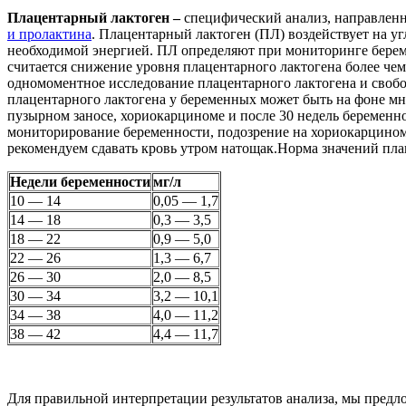
Плацентарный лактоген –
специфический анализ, направлен
и пролактина
. Плацентарный лактоген (ПЛ) воздействует на у
необходимой энергией. ПЛ определяют при мониторинге бере
считается снижение уровня плацентарного лактогена более че
одномоментное исследование плацентарного лактогена и свобо
плацентарного лактогена у беременных может быть на фоне мн
пузырном заносе, хориокарциноме и после 30 недель беременн
мониторирование беременности, подозрение на хориокарцино
рекомендуем сдавать кровь утром натощак.Норма значений плац
Недели беременности
мг/л
10 — 14
0,05 — 1,7
14 — 18
0,3 — 3,5
18 — 22
0,9 — 5,0
22 — 26
1,3 — 6,7
26 — 30
2,0 — 8,5
30 — 34
3,2 — 10,1
34 — 38
4,0 — 11,2
38 — 42
4,4 — 11,7
Для правильной интерпретации результатов анализа, мы предл