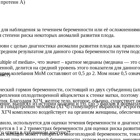
 протеин А)
 для наблюдения за течением беременности или её осложнениями
 степени риска некоторых аномалий развития плода.
рови с целью диагностики аномалии развития плода как правило
 средним результатом для данного срока беременности путем по
iple of median», что значит – кратное медианы (медиана — это 
ной, делится на средний уровень этого показателя для данного
норме колебания МоМ составляют от 0,5 до 2. Мом ниже 0,5 озн
листу
ческий гормон беременности, состоящий из двух субъединиц (ал
репления оплодотворенной яйцеклетки к стенке матки, поэтому
тия. Благодаря ХГЧ, желтое тело, которое, обычно, существует о
е, выписку из истории болезни и т.п. (до 5 файлов в форматах: j
 гонадотропин человека (ХГЧ) стимулирует выработку эстроген
то ХГЧ комплексно воздействует на организм женщины, обеспечи
вило, используется для оценки течения беременности и диагно
уется в 1 и 2 триместрах беременности для оценки риска разви
о ответа в публичном доступе?
*
ых женщин может говорить о многоплодной беременности, токси
ывает при внематочной беременности, угрозе выкидыша, неразв