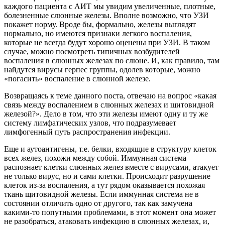
каждого пациента с АИТ мы увидим увеличенные, плотные,
болезненные слюнные железы. Вполне возможно, что УЗИ
покажет норму. Вроде бы, формально, железы выглядят
нормально, но имеются признаки легкого воспаления,
которые не всегда будут хорошо оценены при УЗИ. В таком
случае, можно посмотреть типичных возбудителей
воспаления в слюнных железах по слюне. И, как правило, там
найдутся вирусы герпес группы, одолев которые, можно
«погасить» воспаление в слюнной железе.
Возвращаясь к теме данного поста, отвечаю на вопрос «какая
связь между воспалением в слюнных железах и щитовидной
железой?». Дело в том, что эти железы имеют одну и ту же
систему лимфатических узлов, что подразумевает
лимфогенный путь распространения инфекции.
Еще и аутоантигены, т.е. белки, входящие в структуру клеток
всех желез, похожи между собой. Иммунная система
распознает клетки слюнных желез вместе с вирусами, атакует
не только вирус, но и сами клетки. Происходит разрушение
клеток из-за воспаления, а тут рядом оказывается похожая
ткань щитовидной железы. Если иммунная система не в
состоянии отличить одно от другого, так как замучена
какими-то попутными проблемами, в этот момент она может
не разобраться, атаковать инфекцию в слюнных железах, и,