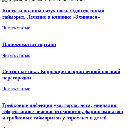
Кисты и полипы пазух носа. Одонтогенный
гайморит. Лечение в клинике «Эхинацея»
Читать статью
Папилломатоз гортани
Читать статью
Септопластика. Коррекция искривленной носовой
перегородки
Читать статью
Грибковые инфекции уха, горла, носа, миндалин.
Эффективное лечение отомикозов, фарингомикозов
и грибковых гайморитов у взрослых и детей